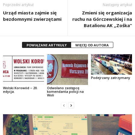
Poprzedni artykuł
Następny artykuł
Urząd miasta zajmie się
Zmieni się organizacja
bezdomnymi zwierzętami
ruchu na Górczewskiej i na
Batalionu AK „Zośka”
POWIĄZANE ARTYKUŁY
WIĘCEJ OD AUTORA
Podejrzany zatrzymany
Wolski Korowód – 20.
Odwołano zastępcę
edycja.
komendanta policji na
Woli