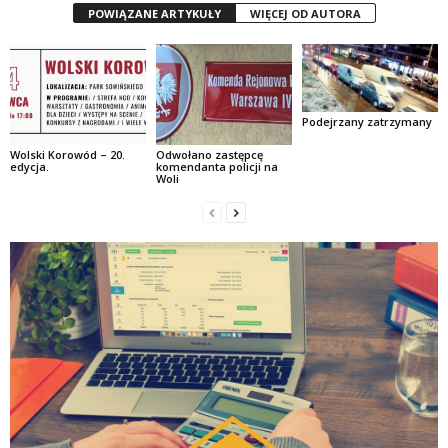
POWIĄZANE ARTYKUŁY
WIĘCEJ OD AUTORA
Podejrzany zatrzymany
Wolski Korowód – 20.
Odwołano zastępcę
edycja.
komendanta policji na
Woli