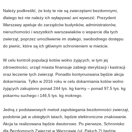
Należy podkreślić, że koty te nie są zwierzętami bezdomnymi,
dlatego też nie należy ich wyłapywać ani wywozić. Prezydent
Warszawy apeluje do zarządców budynków, administratorów,
nieruchomości i wszystkich warszawiaków o wsparcie dla tych
zwierząt, poprzez umożliwienie im stałego, swobodnego dostępu
do piwnic, które są ich głównym schronieniem w mieście.
W celu kontroli populacji kotów wolno żyjących, w tym jej
zdrowotności, urząd miasta finansuje zabiegi sterylizacji i kastracji
oraz leczenie tych zwierząt. Ponadto kontynuowana będzie akcja
dokarmiania. Tylko w 2016 roku w celu dokarmiania kotów wolno
żyjących zakupiono ponad 244 tys. kg karmy – ponad 97,5 tys. kg
pokarmu suchego i 146,5 tys. kg mokrego.
Jedną z podstawowych metod zapobiegania bezdomności zwierząt,
podobnie jak w ubiegłych latach, będzie elektroniczne znakowanie.
Akcja ta realizowana będzie dwutorowo. Po pierwsze, Schronisko
dla Bezdomnych Zwierząt w Warszawie (ul. Paluch 2) będzie