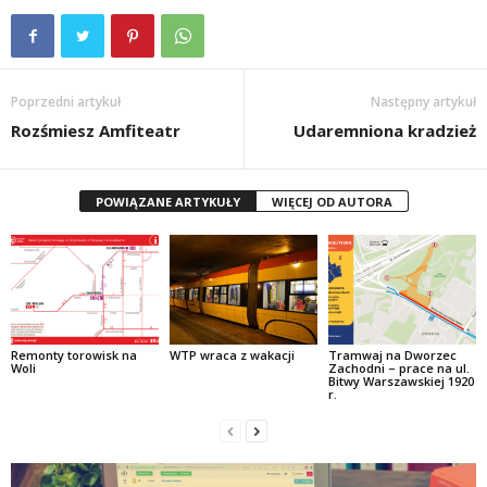
Poprzedni artykuł
Następny artykuł
Rozśmiesz Amfiteatr
Udaremniona kradzież
POWIĄZANE ARTYKUŁY
WIĘCEJ OD AUTORA
Remonty torowisk na
WTP wraca z wakacji
Tramwaj na Dworzec
Woli
Zachodni – prace na ul.
Bitwy Warszawskiej 1920
r.