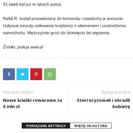
31-latek był już w rękach policji.
Rafał R. został przewieziony do komendy i osadzony w areszcie.
Usłyszał zarzuty usiłowania kradzieży z włamaniem i uszkodzenia
samochodu. Mężczyźnie grozi do dziesięciu lat więzienia.
Źródło: policja.waw.pl
Poprzedni artykuł
Następny artykuł
Nowe ścieżki rowerowe za
Sterroryzowali i okradli
5 mln zł
kobietę
POWIĄZANE ARTYKUŁY
WIĘCEJ OD AUTORA