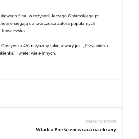
ltowego filmu w reżyserii Jerzego Obłamskiego pt
 chętnie sięgają do twórczości autora popularnych
” Kowalczyka.
Gostyńska 45) usłyszmy takie utwory jak: „Przyjaciółka
kienka” i wiele, wiele innych.
Następny artykuł
Władca Pierścieni wraca na ekrany