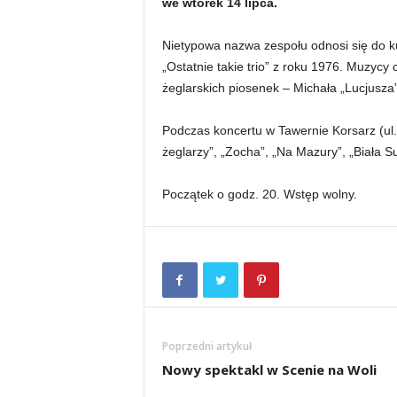
we wtorek 14 lipca.
Nietypowa nazwa zespołu odnosi się do ku
„Ostatnie takie trio” z roku 1976. Muzycy
żeglarskich piosenek – Michała „Lucjusza
Podczas koncertu w Tawernie Korsarz (ul. 
żeglarzy”, „Zocha”, „Na Mazury”, „Biała Su
Początek o godz. 20. Wstęp wolny.
Poprzedni artykuł
Nowy spektakl w Scenie na Woli