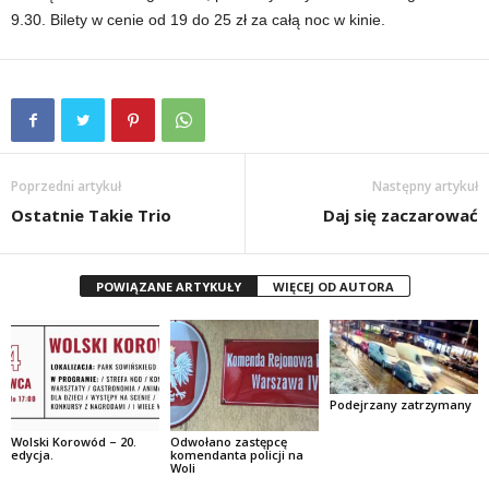
9.30. Bilety w cenie od 19 do 25 zł za całą noc w kinie.
Poprzedni artykuł
Następny artykuł
Ostatnie Takie Trio
Daj się zaczarować
POWIĄZANE ARTYKUŁY
WIĘCEJ OD AUTORA
Podejrzany zatrzymany
Wolski Korowód – 20.
Odwołano zastępcę
edycja.
komendanta policji na
Woli