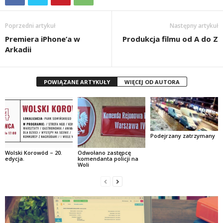
Poprzedni artykuł
Następny artykuł
Premiera iPhone’a w
Produkcja filmu od A do Z
Arkadii
POWIĄZANE ARTYKUŁY
WIĘCEJ OD AUTORA
Podejrzany zatrzymany
Wolski Korowód – 20.
Odwołano zastępcę
edycja.
komendanta policji na
Woli