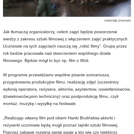
materiały prasowe
Jak tłumaczą organizatorzy, celem zajęć będzie poszerzenie
wiedzy z zakresu sztuki filmowej z włączeniem zajęć praktycznych.
Uczniowie na tych zajęciach nauczą się „robić filmy”. Grupa przez
rok bedzie pracowała nad stworzeniem wspólnego dzieła
filmowego. Będzie mógł to być np. film o Woli.
W programie przewidziano wspólne pisanie scenariusza,
przygotowania produkcyjne filmu, realizację zdjęć (uczestnicy
wyłonią operatora, reżysera, aktorów, asystentow, oswietleniowców,
dzwiekowców,pion techniczny) oraz postprodukcję filmu, czyli
montaż, muzykę i wysyłkę na festiwale.
„Realizując własny film pod okiem Hanki Brulińskiej-aktorki i
reżyserki uczniowie będą mogli poznać tajniki sztuki filmowej.
Poprzez zabawę rozwiną swoje pasje a kto wie czy niektórzy