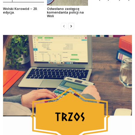
Wolski Korowód – 20.
Odwołano zastępcę
edycja.
komendanta policji na
Woli