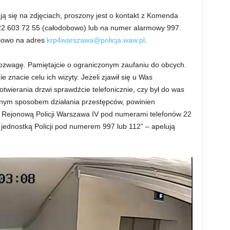
ją się na zdjęciach, proszony jest o kontakt z Komenda
. 22 603 72 55 (całodobowo) lub na numer alarmowy 997.
lowo na adres
krp4warszawa@policja.waw.pl
.
rozwagę. Pamiętajcie o ograniczonym zaufaniu do obcych.
e znacie celu ich wizyty. Jeżeli zjawił się u Was
z otwierania drzwi sprawdźcie telefonicznie, czy był do was
sanym sposobem działania przestępców, powinien
 Rejonową Policji Warszawa IV pod numerami telefonów 22
 jednostką Policji pod numerem 997 lub 112” – apelują