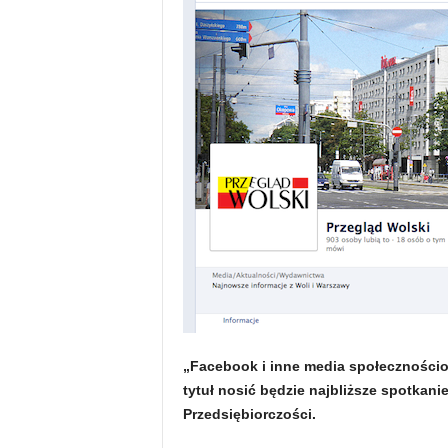
„Facebook i inne media społecznościow
tytuł nosić będzie najbliższe spotkan
Przedsiębiorczości.