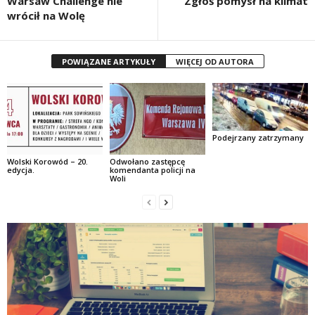
Warsaw Challenge nie
Zgłoś pomysł na klimat
wrócił na Wolę
POWIĄZANE ARTYKUŁY
WIĘCEJ OD AUTORA
Podejrzany zatrzymany
Wolski Korowód – 20.
Odwołano zastępcę
edycja.
komendanta policji na
Woli