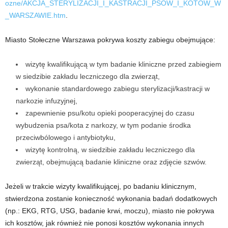
ozne/AKCJA_STERYLIZACJI_I_KASTRACJI_PSOW_I_KOTOW_W
_WARSZAWIE.htm
.
Miasto Stołeczne Warszawa pokrywa koszty zabiegu obejmujące:
wizytę kwalifikującą w tym badanie kliniczne przed zabiegiem
w siedzibie zakładu leczniczego dla zwierząt,
wykonanie standardowego zabiegu sterylizacji/kastracji w
narkozie infuzyjnej,
zapewnienie psu/kotu opieki pooperacyjnej do czasu
wybudzenia psa/kota z narkozy, w tym podanie środka
przeciwbólowego i antybiotyku,
wizytę kontrolną, w siedzibie zakładu leczniczego dla
zwierząt, obejmującą badanie kliniczne oraz zdjęcie szwów.
Jeżeli w trakcie wizyty kwalifikującej, po badaniu klinicznym,
stwierdzona zostanie konieczność wykonania badań dodatkowych
(np.: EKG, RTG, USG, badanie krwi, moczu), miasto nie pokrywa
ich kosztów, jak również nie ponosi kosztów wykonania innych