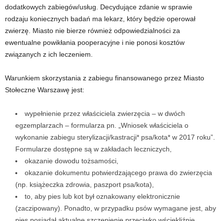
dodatkowych zabiegów/usług. Decydujące zdanie w sprawie
rodzaju koniecznych badań ma lekarz, który będzie operował
zwierzę. Miasto nie bierze również odpowiedzialności za
ewentualne powikłania pooperacyjne i nie ponosi kosztów
związanych z ich leczeniem.
Warunkiem skorzystania z zabiegu finansowanego przez Miasto
Stołeczne Warszawę jest:
wypełnienie przez właściciela zwierzęcia – w dwóch
egzemplarzach – formularza pn. „Wniosek właściciela o
wykonanie zabiegu sterylizacji/kastracji* psa/kota* w 2017 roku”.
Formularze dostępne są w zakładach leczniczych,
okazanie dowodu tożsamości,
okazanie dokumentu potwierdzającego prawa do zwierzęcia
(np. książeczka zdrowia, paszport psa/kota),
to, aby pies lub kot był oznakowany elektronicznie
(zaczipowany). Ponadto, w przypadku psów wymagane jest, aby
pies posiadał aktualne szczepienie przeciwko wściekliźnie.