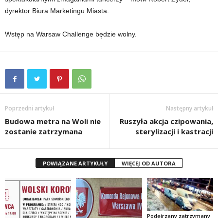
dyrektor Biura Marketingu Miasta.
Wstęp na Warsaw Challenge będzie wolny.
Poprzedni artykuł
Następny artykuł
Budowa metra na Woli nie
Ruszyła akcja czipowania,
zostanie zatrzymana
sterylizacji i kastracji
POWIĄZANE ARTYKUŁY
WIĘCEJ OD AUTORA
Podejrzany zatrzymany