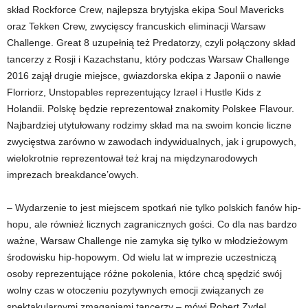
skład Rockforce Crew, najlepsza brytyjska ekipa Soul Mavericks
oraz Tekken Crew, zwycięscy francuskich eliminacji Warsaw
Challenge. Great 8 uzupełnią też Predatorzy, czyli połączony skład
tancerzy z Rosji i Kazachstanu, który podczas Warsaw Challenge
2016 zajął drugie miejsce, gwiazdorska ekipa z Japonii o nawie
Florriorz, Unstopables reprezentujący Izrael i Hustle Kids z
Holandii. Polskę będzie reprezentował znakomity Polskee Flavour.
Najbardziej utytułowany rodzimy skład ma na swoim koncie liczne
zwycięstwa zarówno w zawodach indywidualnych, jak i grupowych,
wielokrotnie reprezentował też kraj na międzynarodowych
imprezach breakdance’owych.
– Wydarzenie to jest miejscem spotkań nie tylko polskich fanów hip-
hopu, ale również licznych zagranicznych gości. Co dla nas bardzo
ważne, Warsaw Challenge nie zamyka się tylko w młodzieżowym
środowisku hip-hopowym. Od wielu lat w imprezie uczestniczą
osoby reprezentujące różne pokolenia, które chcą spędzić swój
wolny czas w otoczeniu pozytywnych emocji związanych ze
spektakularnymi zmaganiami tancerzy – mówi Robert Zydel,