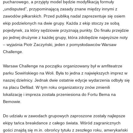
pucharowego, a przyjęty model będzie modyfikacją formuły
„undisputed”, przypominającą zasady znane między innymi z
zawodów piłkarskich. Przed publiką nadal zaprezentuje się osiem
ekip podzielonych na dwie grupy. Każda z ekip stoczy ze sobą
pojedynek, za który sędziowie przyznają punkty. Do finału przejdzie
po jednej drużynie z każdej grupy, która zdobędzie najwyższe noty
– wyjaśnia Piotr Zaczyński, jeden z pomysłodawców Warsaw
Challenge.
Warsaw Challenge na początku organizowany był w amfiteatrze
parku Sowińskiego na Woli. Była to jedna z największych imprez w
naszej dzielnicy. Jednak dwie ostatnie edycje wydarzenia odbyły się
na placu Defilad. W tym roku organizatorzy znów zmienili
lokalizację i impreza została przeniesiona do Fortu Bema na
Bemowie.
Do udziału w zawodach grupowych zaproszone zostały najlepsze
ekipy tańca breakdance z całego świata. Wśród zagranicznych
gości znajdą się m.in. obrońcy tytułu z zeszłego roku, amerykański