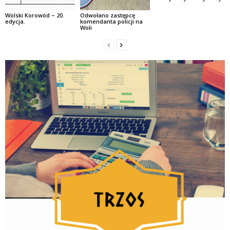
Wolski Korowód – 20.
Odwołano zastępcę
edycja.
komendanta policji na
Woli