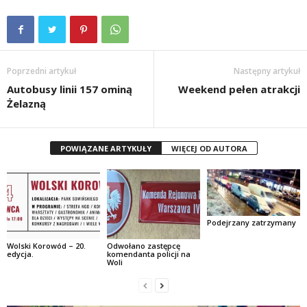
Poprzedni artykuł
Następny artykuł
Autobusy linii 157 ominą
Weekend pełen atrakcji
Żelazną
POWIĄZANE ARTYKUŁY
WIĘCEJ OD AUTORA
Podejrzany zatrzymany
Wolski Korowód – 20.
Odwołano zastępcę
edycja.
komendanta policji na
Woli