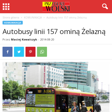
Strona główna
KOMUNIKACJA
Autobusy linii 157 ominą Żelazną
KOMUNIKACJA
Autobusy linii 157 ominą Żelazną
Przez
Maciej Kowalczyk
-
2014-08-20