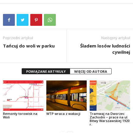
Poprzedni artykuł
Następny artykuł
Tańcuj do woli w parku
Śladem losów ludności
cywilnej
POWIĄZANE ARTYKUŁY
WIĘCEJ OD AUTORA
Remonty torowisk na
WTP wraca z wakacji
Tramwaj na Dworzec
Woli
Zachodni – prace na ul.
Bitwy Warszawskiej 1920
r.