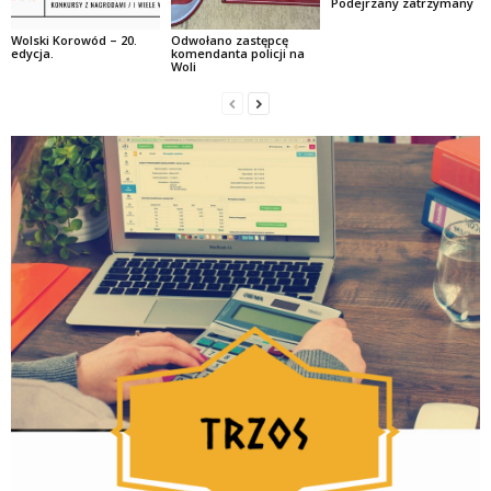
Podejrzany zatrzymany
Wolski Korowód – 20.
Odwołano zastępcę
edycja.
komendanta policji na
Woli