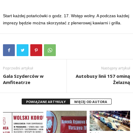
Start każdej potańcówki o godz. 17. Wstęp wolny. A podczas każdej
imprezy będzie można skorzystać z plenerowej kawiarni i grilla.
Poprzedni artykuł
Następny artykuł
Gala Szyderców w
Autobusy linii 157 ominą
Amfiteatrze
Żelazną
POWIĄZANE ARTYKUŁY
WIĘCEJ OD AUTORA