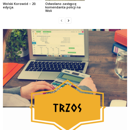
Wolski Korowód – 20.
Odwołano zastępcę
edycja.
komendanta policji na
Woli