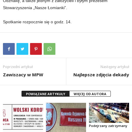
Odznakę, a także jednym z założycieli i byłym prezesem
Stowarzyszenia „Nasze Łomianki”.
Spotkanie rozpocznie się o godz. 14.
Poprzedni artykuł
Następny artykuł
Zawiszacy w MPW
Najlepsze zdjęcia dekady
POWIĄZANE ARTYKUŁY
WIĘCEJ OD AUTORA
Podejrzany zatrzymany