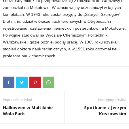
Łodzi. Gdy miał 7 lat przeprowadził się z rodzicami do Warszawy i
zamieszkał na Mokotowie. W czasie wojny uczestniczył w tajnych
kompletach. W 1943 roku został przyjęty do „Szarych Szeregów”.
Brał m. in. udział w ćwiczeniach terenowych w Otrębusach i
rejestrowaniu rozstawienia niemieckich posterunków na Mokotowie.
Po wojnie studiował na Wydziale Chemicznym Politechniki
Warszawskiej, gdzie później podjął pracę. W 1965 roku uzyskał
stopień doktora nauk technicznych, a w 1991 roku otrzymał tytuł
profesora nauk chemicznych.
Poprzedni artykuł
Następny artykuł
Halloween w Multikinie
Spotkanie z Jerzym
Wola Park
Kostowskim