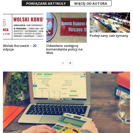
POWIĄZANE ARTYKUŁY
WIĘCEJ OD AUTORA
Podejrzany zatrzymany
Wolski Korowód – 20.
Odwołano zastępcę
edycja.
komendanta policji na
Woli