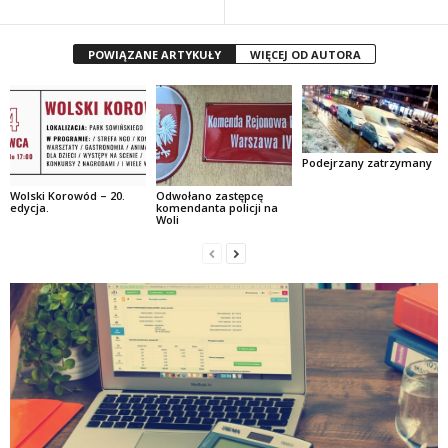
POWIĄZANE ARTYKUŁY
WIĘCEJ OD AUTORA
Podejrzany zatrzymany
Wolski Korowód – 20.
Odwołano zastępcę
edycja.
komendanta policji na
Woli