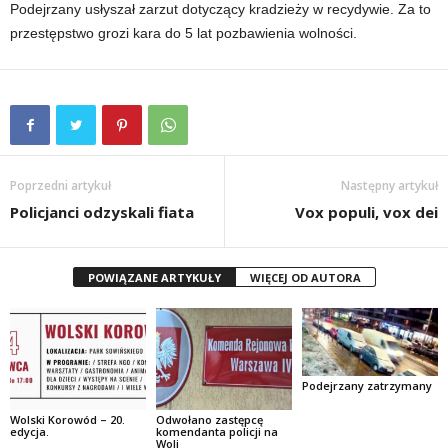
Podejrzany usłyszał zarzut dotyczący kradzieży w recydywie. Za to
przestępstwo grozi kara do 5 lat pozbawienia wolności.
Poprzedni artykuł
Następny artykuł
Policjanci odzyskali fiata
Vox populi, vox dei
POWIĄZANE ARTYKUŁY
WIĘCEJ OD AUTORA
Podejrzany zatrzymany
Wolski Korowód – 20.
Odwołano zastępcę
edycja.
komendanta policji na
Woli