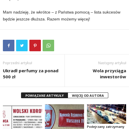
Mam nadzieję, że wkrótce – z Państwa pomocą – lista sukcesów
będzie jeszcze dłuższa. Razem możemy więcej!
Poprzedni artykuł
Następny artykuł
Ukradł perfumy za ponad
Wola przyciąga
500 zł
inwestorów
POWIĄZANE ARTYKUŁY
WIĘCEJ OD AUTORA
Podejrzany zatrzymany