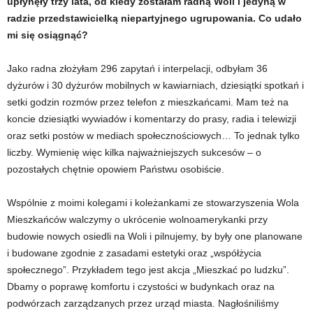
upłynęły trzy lata, od kiedy zostałam radną Woli i jedyną w
radzie przedstawicielką niepartyjnego ugrupowania. Co udało
mi się osiągnąć?
Jako radna złożyłam 296 zapytań i interpelacji, odbyłam 36
dyżurów i 30 dyżurów mobilnych w kawiarniach, dziesiątki spotkań i
setki godzin rozmów przez telefon z mieszkańcami. Mam też na
koncie dziesiątki wywiadów i komentarzy do prasy, radia i telewizji
oraz setki postów w mediach społecznościowych… To jednak tylko
liczby. Wymienię więc kilka najważniejszych sukcesów – o
pozostałych chętnie opowiem Państwu osobiście.
Wspólnie z moimi kolegami i koleżankami ze stowarzyszenia Wola
Mieszkańców walczymy o ukrócenie wolnoamerykanki przy
budowie nowych osiedli na Woli i pilnujemy, by były one planowane
i budowane zgodnie z zasadami estetyki oraz „współżycia
społecznego”. Przykładem tego jest akcja „Mieszkać po ludzku”.
Dbamy o poprawę komfortu i czystości w budynkach oraz na
podwórzach zarządzanych przez urząd miasta. Nagłośniliśmy