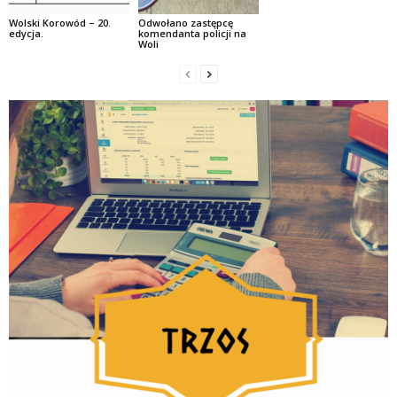
Wolski Korowód – 20.
Odwołano zastępcę
edycja.
komendanta policji na
Woli