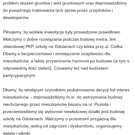
problem skażeń gruntów i wód gruntowych oraz doprowadziliśmy
do poważnego traktowania tych spraw przez urzędników i
deweloperów.
Pilnujemy, by wolskie inwestycje były prowadzone prawidłowo.
Walczymy o dobre rozwiązania podczas budowy metra, linii
obwodowej PKP, szkoły na Odolanach czy łobka przy ul. Ciołka.
Dbamy o bezpieczeństwo i zmniejszenie uciążliwości dla
mieszkańców, a także przywrócenie harmonii po budowie (w tym o
odpowiednią ilość zieleni). Czuwamy też nad budżetem
partycypacyjnym.
Dbamy, by wiodącym czynnikiem podejmowania decyzji był interes
mieszkańców – doprowadziliśmy m.in. do wstrzymania budowy
niechcianego przez mieszkańców bazaru na ul. Pustola i
przeciwstawiliśmy się wyborowi niewłaściwej działki pod budowę
szkoły na Odolanach. Walczymy o przestrzeń przyjazną dla
mieszkańców, wolną od zagrożeń i dyskomfortu, organizujemy
święta i pikniki.