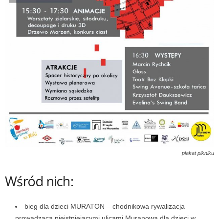
plakat pikniku
Wśród nich:
bieg dla dzieci MURATON – chodnikowa rywalizacja
prowadząca nieistniejącymi ulicami Muranowa dla dzieci w