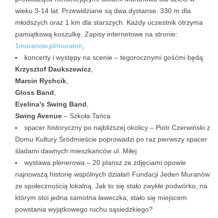
wieku 3-14 lat. Przewidziane są dwa dystanse: 330 m dla
młodszych oraz 1 km dla starszych. Każdy uczestnik otrzyma
pamiątkową koszulkę. Zapisy internetowe na stronie:
1muranow.pl/muraton
,
koncerty i występy na scenie – tegorocznymi gośćmi będą:
Krzysztof Daukszewicz
,
Marcin Rychcik
,
Gloss Band
,
Evelina’s Swing Band
,
Swing Avenue
– Szkoła Tańca.
spacer historyczny po najbliższej okolicy – Piotr Czerwiński z
Domu Kultury Śródmieście poprowadzi po raz pierwszy spacer
śladami dawnych mieszkańców ul. Miłej
wystawa plenerowa – 20 plansz ze zdjęciami opowie
najnowszą historię wspólnych działań Fundacji Jeden Muranów
ze społecznością lokalną. Jak to się stało zwykłe podwórko, na
którym stoi jedna samotna ławeczka, stało się miejscem
powstania wyjątkowego ruchu sąsiedzkiego?