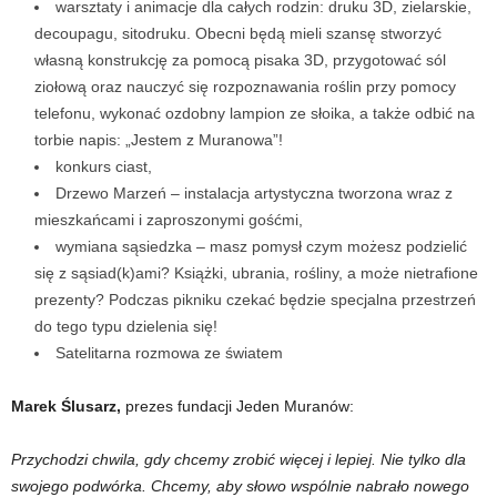
warsztaty i animacje dla całych rodzin: druku 3D, zielarskie,
decoupagu, sitodruku. Obecni będą mieli szansę stworzyć
własną konstrukcję za pomocą pisaka 3D, przygotować sól
ziołową oraz nauczyć się rozpoznawania roślin przy pomocy
telefonu, wykonać ozdobny lampion ze słoika, a także odbić na
torbie napis: „Jestem z Muranowa”!
konkurs ciast,
Drzewo Marzeń – instalacja artystyczna tworzona wraz z
mieszkańcami i zaproszonymi gośćmi,
wymiana sąsiedzka – masz pomysł czym możesz podzielić
się z sąsiad(k)ami? Książki, ubrania, rośliny, a może nietrafione
prezenty? Podczas pikniku czekać będzie specjalna przestrzeń
do tego typu dzielenia się!
Satelitarna rozmowa ze światem
Marek Ślusarz,
prezes fundacji Jeden Muranów:
Przychodzi chwila, gdy chcemy zrobić więcej i lepiej. Nie tylko dla
swojego podwórka. Chcemy, aby słowo wspólnie nabrało nowego