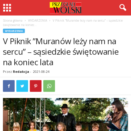
Strona główna
WYDARZENIA
V Piknik ”Muranów leży nam na sercu” – sąsiedzkie
świętowanie na koniec...
WYDARZENIA
V Piknik ”Muranów leży nam na
sercu” – sąsiedzkie świętowanie
na koniec lata
Przez
Redakcja
-
2021-08-24