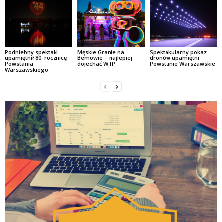
Podniebny spektakl
Męskie Granie na
Spektakularny pokaz
upamiętnił 80. rocznicę
Bemowie – najlepiej
dronów upamiętni
Powstania
dojechać WTP
Powstanie Warszawskie
Warszawskiego