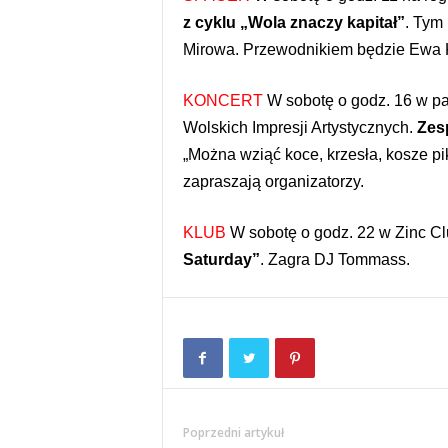
z cyklu „Wola znaczy kapitał”
. Tym
Mirowa. Przewodnikiem będzie Ewa Ko
KONCERT
W sobotę o godz. 16 w pa
Wolskich Impresji Artystycznych.
Zes
„Można wziąć koce, krzesła, kosze pi
zapraszają organizatorzy.
KLUB
W sobotę o godz. 22 w Zinc Clu
Saturday”
. Zagra DJ Tommass.
Poprzedni artykuł