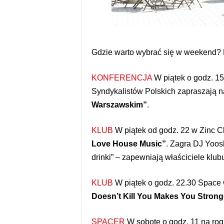
Gdzie warto wybrać się w weekend? P
KONFERENCJA
W piątek o godz. 1
Syndykalistów Polskich zapraszają na
Warszawskim”
.
KLUB
W piątek o
d godz. 22 w Zinc C
Love House Music”
. Zagra DJ Yoos
drinki” – zapewniają właściciele klub
KLUB
W piątek o godz. 22.30 Space C
Doesn’t Kill You Makes You Strong
SPACER
W sobotę o godz. 11 na rogu