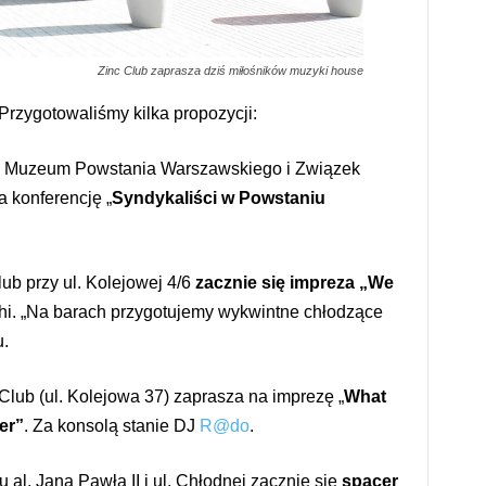
Zinc Club zaprasza dziś miłośników muzyki house
rzygotowaliśmy kilka propozycji:
5 Muzeum Powstania Warszawskiego i Związek
 konferencję „
Syndykaliści w Powstaniu
lub przy ul. Kolejowej 4/6
zacznie się impreza „We
hi. „Na barach przygotujemy wykwintne chłodzące
u.
lub (ul. Kolejowa 37) zaprasza na imprezę „
What
er”
. Za konsolą stanie DJ
R@do
.
 al. Jana Pawła II i ul. Chłodnej zacznie się
spacer