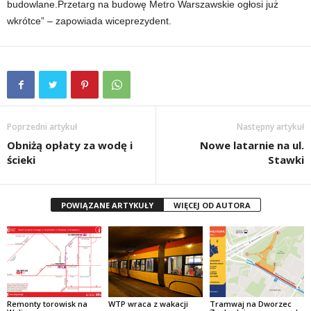
budowlane.Przetarg na budowę Metro Warszawskie ogłosi już
wkrótce” – zapowiada wiceprezydent.
Poprzedni artykuł
Następny artykuł
Obniżą opłaty za wodę i
Nowe latarnie na ul.
ścieki
Stawki
POWIĄZANE ARTYKUŁY
WIĘCEJ OD AUTORA
Remonty torowisk na
WTP wraca z wakacji
Tramwaj na Dworzec