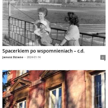
Spacerkiem po wspomnieniach – c.d.
Janusz Dziano
-
2024-01-14
0