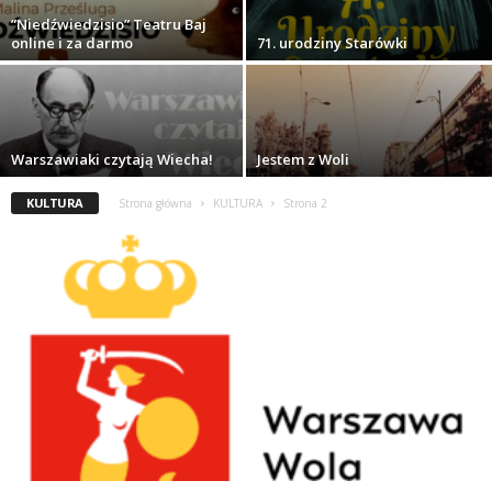
”Niedźwiedzisio” Teatru Baj
online i za darmo
71. urodziny Starówki
Warszawiaki czytają Wiecha!
Jestem z Woli
KULTURA
Strona główna
KULTURA
Strona 2