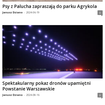
Psy z Palucha zapraszają do parku Agrykola
Janusz Dziano
-
2024-06-19
0
Spektakularny pokaz dronów upamiętni
Powstanie Warszawskie
Janusz Dziano
-
2024-08-16
0