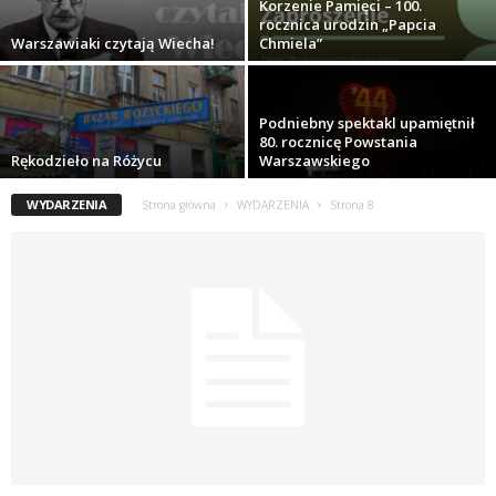
Korzenie Pamięci – 100.
rocznica urodzin „Papcia
Warszawiaki czytają Wiecha!
Chmiela”
Podniebny spektakl upamiętnił
80. rocznicę Powstania
Rękodzieło na Różycu
Warszawskiego
WYDARZENIA
Strona główna
WYDARZENIA
Strona 8