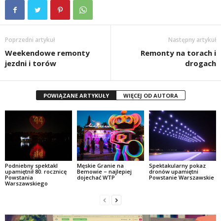
Poprzedni artykuł
Następny artykuł
Weekendowe remonty
Remonty na torach i
jezdni i torów
drogach
POWIĄZANE ARTYKUŁY
WIĘCEJ OD AUTORA
Podniebny spektakl
Męskie Granie na
Spektakularny pokaz
upamiętnił 80. rocznicę
Bemowie – najlepiej
dronów upamiętni
Powstania
dojechać WTP
Powstanie Warszawskie
Warszawskiego