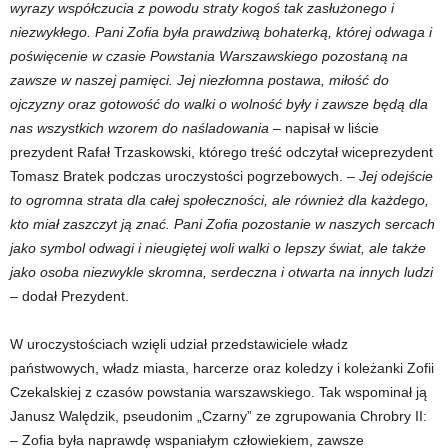
wyrazy współczucia z powodu straty kogoś tak zasłużonego i
niezwykłego. Pani Zofia była prawdziwą bohaterką, której odwaga i
poświęcenie w czasie Powstania Warszawskiego pozostaną na
zawsze w naszej pamięci. Jej niezłomna postawa, miłość do
ojczyzny oraz gotowość do walki o wolność były i zawsze będą dla
nas wszystkich wzorem do naśladowania
– napisał w liście
prezydent Rafał Trzaskowski, którego treść odczytał wiceprezydent
Tomasz Bratek podczas uroczystości pogrzebowych. –
Jej odejście
to ogromna strata dla całej społeczności, ale również dla każdego,
kto miał zaszczyt ją znać. Pani Zofia pozostanie w naszych sercach
jako symbol odwagi i nieugiętej woli walki o lepszy świat, ale także
jako osoba niezwykle skromna, serdeczna i otwarta na innych ludzi
– dodał Prezydent.
W uroczystościach wzięli udział przedstawiciele władz
państwowych, władz miasta, harcerze oraz koledzy i koleżanki Zofii
Czekalskiej z czasów powstania warszawskiego. Tak wspominał ją
Janusz Walędzik, pseudonim „Czarny” ze zgrupowania Chrobry II:
– Zofia była naprawdę wspaniałym człowiekiem, zawsze