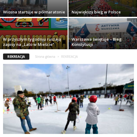
Wiosna startuje w półmaratonie
Największy bieg w Polsce
W przyszłym tygodniu ruszają
Warszawa świętuje – Bieg
zapisy na „Lato w Mieście”
Konstytucji
REKREACJA
Strona główna
REKREACJA